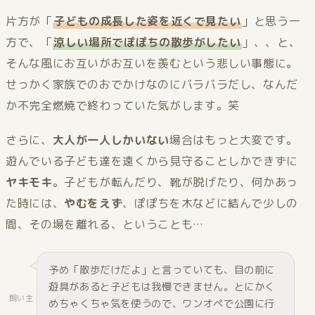
片方が「
子どもの成長した姿を近くで見たい
」と思う一
方で、「
涼しい場所でぽぽちの散歩がしたい
」、、と、
そんな風にお互いがお互いを羨むという悲しい事態に。
せっかく家族でのおでかけなのにバラバラだし、なんだ
か不完全燃焼で終わっていた気がします。笑
さらに、
大人が一人しかいない
場合はもっと大変です。
遊んでいる子ども達を遠くから見守ることしかできずに
ヤキモキ
。子どもが転んだり、靴が脱げたり、何かあっ
た時には、
やむをえず
、ぽぽちを木などに結んで少しの
間、その場を離れる、ということも…
予め「散歩だけだよ」と言っていても、目の前に
遊具があると子どもは我慢できません。とにかく
飼い主
めちゃくちゃ気を使うので、ワンオペで公園に行