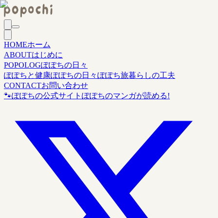
HOME
ホーム
ABOUT
はじめに
POPOLOG
ぽぽちの日々
ぽぽちと健康
ぽぽちの日々
ぽぽち旅
暮らしの工夫
CONTACT
お問い合わせ
🐾
ぽぽちの公式サイト
ぽぽちのマンガが読める!