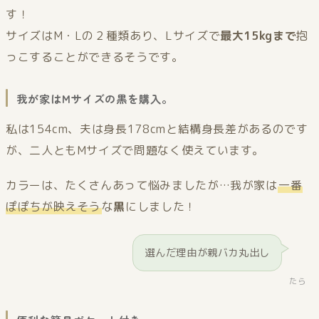
す！
サイズはM・Lの２種類あり、Lサイズで
最大15kgまで
抱
っこすることができるそうです。
我が家はMサイズの黒を購入。
私は154cm、夫は身長178cmと結構身長差があるのです
が、二人ともMサイズで問題なく使えています。
カラーは、たくさんあって悩みましたが…我が家は
一番
ぽぽちが映えそう
な
黒
にしました！
選んだ理由が親バカ丸出し
たら