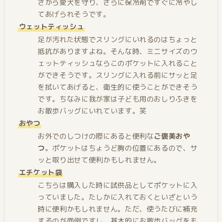
さから愛犬を守り、さらに保冷剤ですぐに冷やし
てあげられそうです。
ウェットティッシュ
足が汚れた状態でスリングにいれるのはちょっと
抵抗がありますよね。そんな時、ミニサイズのウ
ェットティッシュならこのポケットに入れること
ができそうです。スリングに入れる前にサッと足
を拭いてあげると、衛生的に使うことができそう
です。ちなみに我が家は子ども用のおしりふきを
お散歩バッグにいれています。笑
おやつ
お外でのしつけの際にあると便利な
ご褒美おや
つ
。ポケットはちょうど胸の位置にあるので、サ
ッと取り出せて便利かもしれません。
エチケット袋
こちらは購入した時に試供品としてポケットに入
っていました。たしかに入れておくといざという
時に便利かもしれません。ただ、使うたびに補充
するのが面倒ですし、基本的にお散歩バッグをも