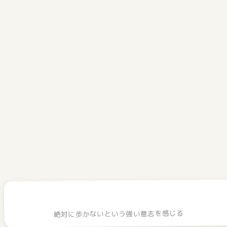
Contents
01
犬用スリングを買ってみました
02
スリングを使ってみて感じたメリット
03
スリングを使ってみて感じたデメリット
04
犬用スリングが向いている子、ペットカートが向い
ている子
05
あなたのワンちゃんは、カート派？スリング派？
絶対に歩かないという強い意志を感じる