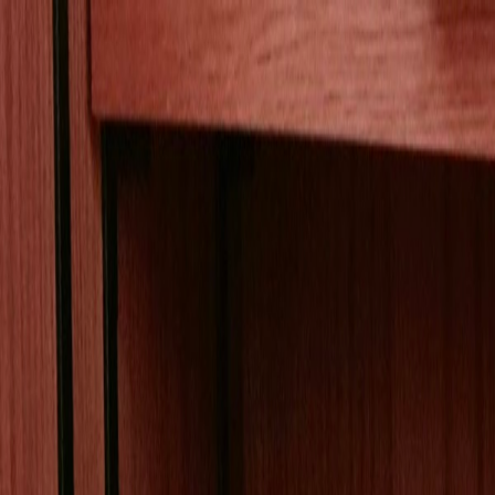
HOME
ホーム
ABOUT
はじめに
POPOLOG
ぽぽちの日々
ぽぽちと健康
ぽぽちの日々
ぽぽち旅
暮らしの工夫
CONTACT
お問い合わせ
🐾
ぽぽちの公式サイト
ぽぽちのマンガが読める!