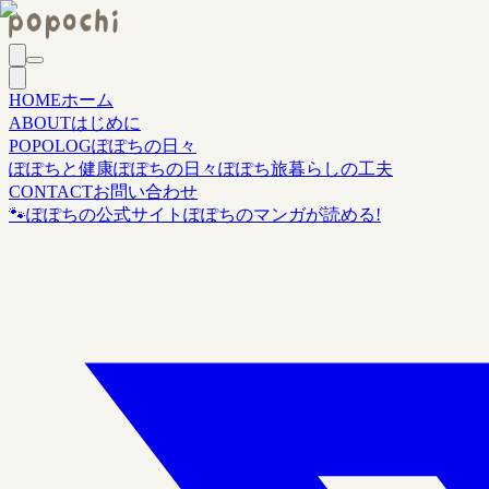
HOME
ホーム
ABOUT
はじめに
POPOLOG
ぽぽちの日々
ぽぽちと健康
ぽぽちの日々
ぽぽち旅
暮らしの工夫
CONTACT
お問い合わせ
🐾
ぽぽちの公式サイト
ぽぽちのマンガが読める!